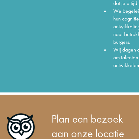
dat je altijd
We begeleid
hun cogniti
ontwikkelin
naar betrok
burgers.
Wij dagen o
om talenten 
ontwikkelen
Plan een bezoek
aan onze locatie