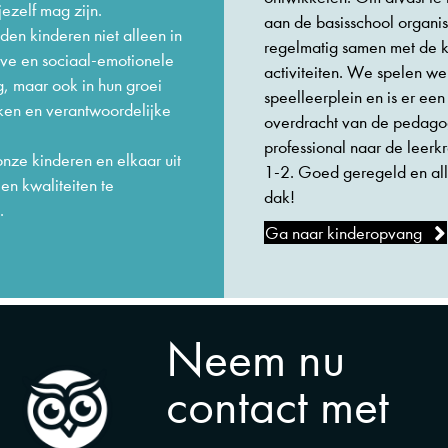
 jezelf mag zijn.
aan de basisschool organi
en kinderen niet alleen in
regelmatig samen met de k
eve en sociaal-emotionele
activiteiten. We spelen w
g, maar ook in hun groei
speelleerplein en is er ee
ken en verantwoordelijke
overdracht van de pedago
professional naar de leerk
nze kinderen en elkaar uit
1-2. Goed geregeld en al
en kwaliteiten te
dak!
.
Ga naar kinderopvang
Neem nu
contact met