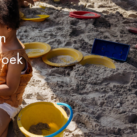
en
hoek