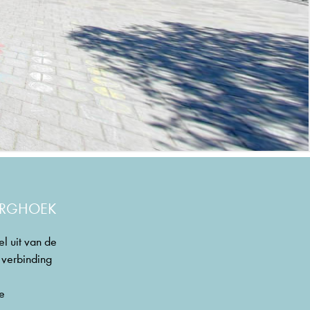
BORGHOEK
l uit van de
e verbinding
se