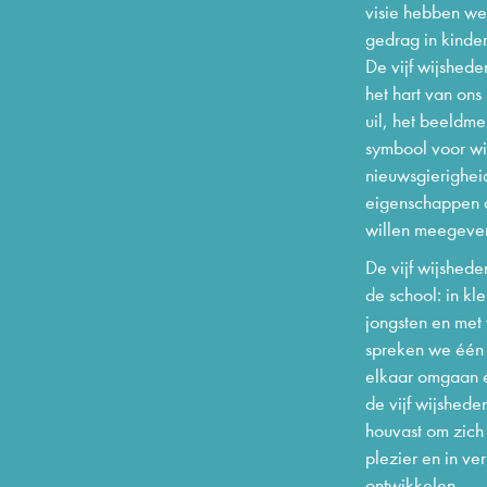
visie hebben we
gedrag in kinder
De vijf wijshed
het hart van on
uil, het beeldm
symbool voor wi
nieuwsgierigheid
eigenschappen d
willen meegeve
De vijf wijshede
de school: in kle
jongsten en met 
spreken we één 
elkaar omgaan e
de vijf wijshed
houvast om zich
plezier en in ve
ontwikkelen.