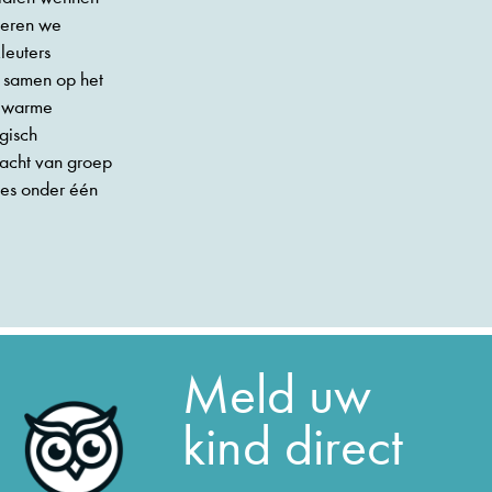
seren we
leuters
e samen op het
n warme
gisch
racht van groep
les onder één
Meld uw
kind direct