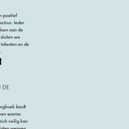
 positief
uctuur. Ieder
 doen aan de
 sluiten we
 talenten en de
.
 DE
orghoek biedt
d een warme
ich veilig kan
 laten wennen