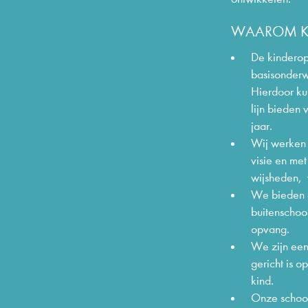
WAAROM K
De kinderop
basisonderwi
Hierdoor k
lijn bieden
jaar.
Wij werken
visie en met 
wijsheden, 
We bieden 
buitenschoo
opvang.
We zijn een
gericht is o
kind.
Onze school