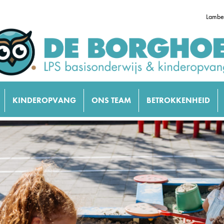
Lambe
KINDEROPVANG
ONS TEAM
BETROKKENHEID