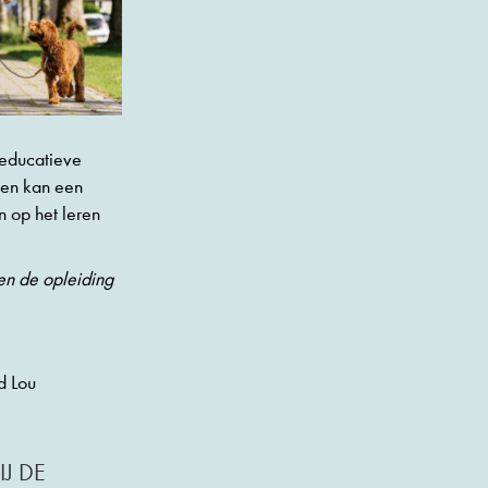
 educatieve
 en kan een
n op het leren
n de opleiding
d Lou
J DE