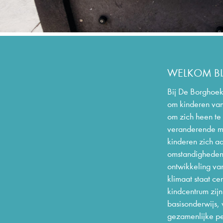
WELKOM BI
Bij De Borghoek
om kinderen van
om zich heen te 
veranderende ma
kinderen zich a
omstandigheden 
ontwikkeling va
klimaat staat c
kindcentrum zij
basisonderwijs,
gezamenlijke pe