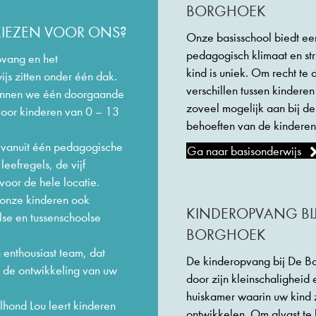
BORGHOEK
IEZEN VOOR ONS?
Onze basisschool biedt een
pedagogisch klimaat en str
vang en het
kind is uniek. Om recht te
js zitten onder één dak.
verschillen tussen kinderen
unnen we één doorgaande
zoveel mogelijk aan bij de
 voor kinderen van 0 – 13
behoeften van de kinderen
 vanuit één pedagogische
Ga naar basisonderwijs
leefregels, de vijf
voor de hele locatie.
onze kinderen ook
KINDEROPVANG BIJ
lse en tussenschoolse
BORGHOEK
 enthousiast team, dat
De kinderopvang bij De B
p de ontwikkeling van uw
door zijn kleinschalighei
huiskamer waarin uw kind z
hond Lou leert kinderen
ontwikkelen. Om alvast te