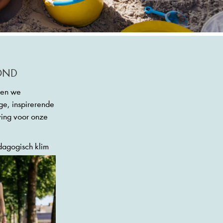
OND
ven we
ge, inspirerende
ving voor onze
dagogisch klim