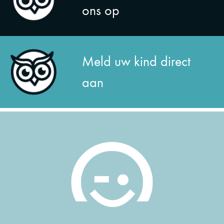
ons op
Meld uw kind direct
aan