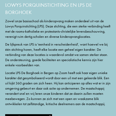
LOWYS PORQUINSTICHTING EN LPS DE
BORGHOEK
Zowel onze basisschool als kinderopvang maken onderdeel uit van de
Lowys Porquinstichting (LPS). Deze stichting, die een sterke verbinding heeft
met de rooms-katholieke en protestants-christelijke levensbeschouwing,
verenigt ruim dertig scholen en diverse kinderopvanglocaties.
De lijfspreuk van LPS is 'eenheid in verscheidenheid', want hoewel we bij
één stichting horen, heeft elke locatie een geheel eigen karakter. De
verbinding van deze locaties is waardevol omdat we samen sterker staan.
De ondersteuning, goede faciliteiten en specialistische kennis zijn hier
enkele voorbeelden van.
Locatie LPS De Borghoek in Bergen op Zoom heeft ook haar eigen unieke
karakter dat gesymboliseerd wordt door een uil met een geleerde blik. Een
uil kijkt 360 graden om zich heen. Hij kan anticiperen op alles wat er in zijn
omgeving gebeurt en daar ook actie op ondernemen. De maatschappij
verandert snel en wij leren onze kinderen dat ze daarin zullen moeten
meebewegen. Zo kunnen ze zich met een open en waakzame blik
ontwikkelen tot zelfstandige, kritische deelnemers aan de maatschappij.